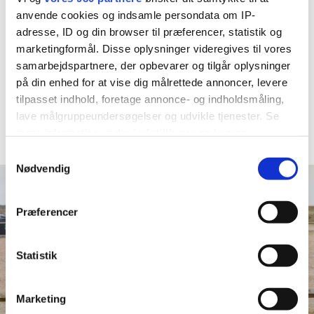
14.00-15.30 – Eftermiddagsmad
anvende cookies og indsamle persondata om IP-
15.30-17.00 – Leg og aktiviteter på tværs af grupperne
adresse, ID og din browser til præferencer, statistik og
marketingformål. Disse oplysninger videregives til vores
17.00 - Børnehaven og vuggestuen lukker (Fredag dog
samarbejdspartnere, der opbevarer og tilgår oplysninger
16.30)
på din enhed for at vise dig målrettede annoncer, levere
tilpasset indhold, foretage annonce- og indholdsmåling,
Læs mere
lave målgruppeundersøgelser og udvikle tjenester. Se
mere information under
indstillinger
og i vores
persondatapolitik. Du kan altid trække dit samtykke
Samtykkevalg
tilbage eller ændre indstillinger fra vores
Nødvendig
"Cookiedeklaration", eller ved at trykke på "Privacy
trigger" ikonet.
Præferencer
Dine valg anvendes på hele websitet.
Statistik
Vi bruger cookies til at tilpasse vores indhold og
annoncer, til at vise dig funktioner til sociale medier og til
Marketing
at analysere vores trafik. Vi deler også oplysninger om