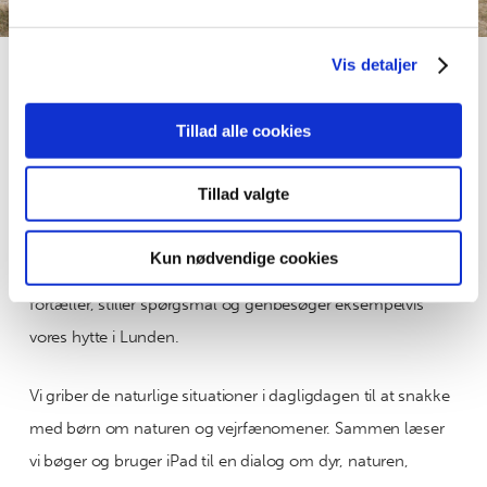
din brug af vores hjemmeside med vores partnere inden
for sociale medier, annonceringspartnere og
analysepartnere. Vores partnere kan kombinere disse
Vis detaljer
data med andre oplysninger, du har givet dem, eller som
de har indsamlet fra din brug af deres tjenester.
NATUREN
Tillad alle cookies
Naturen
i fokus
Tillad valgte
Vi prioriterer, at børn tilegner sig mange forskellige
erfaringer med natur, naturfænomener og miljø.
Kun nødvendige cookies
Sammen med børnene er vi interesserede i naturen, vi
fortæller, stiller spørgsmål og genbesøger eksempelvis
vores hytte i Lunden.
Vi griber de naturlige situationer i dagligdagen til at snakke
med børn om naturen og vejrfænomener. Sammen læser
vi bøger og bruger iPad til en dialog om dyr, naturen,