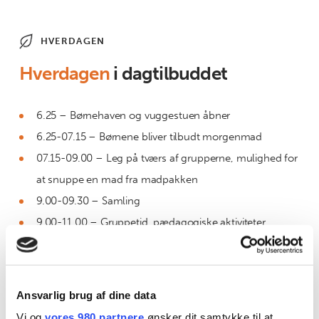
HVERDAGEN
Hverdagen
i dagtilbuddet
6.25 – Børnehaven og vuggestuen åbner
6.25-07.15 – Børnene bliver tilbudt morgenmad
07.15-09.00 – Leg på tværs af grupperne, mulighed for
at snuppe en mad fra madpakken
9.00-09.30 – Samling
9.00-11.00 – Gruppetid, pædagogiske aktiviteter
11.00-12.00 – madpakketid i børnehaven/middagsmad
i vuggestuen
12.00-14.00 – Vi går på legepladsen, de mindste sover
Ansvarlig brug af dine data
lur
Vi og
vores 980 partnere
ønsker dit samtykke til at